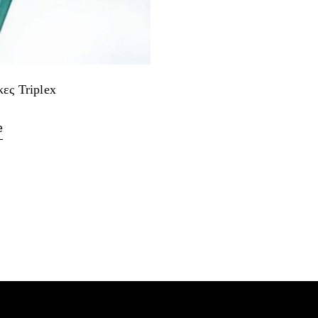
ες Triplex
e