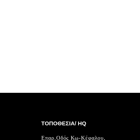
ΤΟΠΟΘΕΣΙΑ/ HQ
Επαρ.Οδός Κω-Κέφαλου,