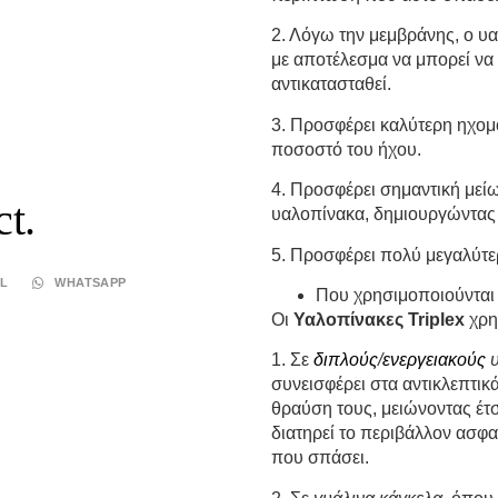
2. Λόγω την μεμβράνης, ο υα
με αποτέλεσμα να μπορεί να 
αντικατασταθεί.
3. Προσφέρει καλύτερη ηχο
ποσοστό του ήχου.
4. Προσφέρει σημαντική μεί
t.
υαλοπίνακα, δημιουργώντας
5. Προσφέρει πολύ μεγαλύτερ
IL
WHATSAPP
Που χρησιμοποιούνται
Οι
Υαλοπίνακες Triplex
χρη
1. Σε
διπλούς
/
ενεργειακούς
υ
συνεισφέρει στα αντικλεπτικ
θραύση τους, μειώνοντας έτσ
διατηρεί το περιβάλλον ασφ
που σπάσει.