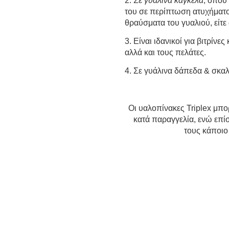
2. Σε
γυάλινα κάγκελα
, όπου
του σε περίπτωση ατυχήματος
θραύσματα του γυαλιού, είτ
3. Είναι ιδανικοί για βιτρί
αλλά και τους πελάτες.
4. Σε γυάλινα δάπεδα & σκα
Οι υαλοπίνακες Triplex μπ
κατά παραγγελία, ενώ επίσ
τους κάποιο