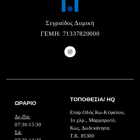
Σεγραίδος Δομική
ΓΕΜΗ: 71337820000
ΤΟΠΟΘΕΣΙΑ/ HQ
ΩΡΑΡΙΟ
Επαρ.Οδός Κω-Κέφαλου,
Δε-Πα:
1ο χλμ., Μαρμαρωτό,
07:30-15:30
Κως, Δωδεκάνησα.
Σά:
Τ.Κ. 85300